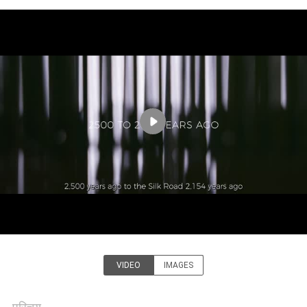
भ्रमण
गुणवत्ता
नियंत्रण
हमसे
संपर्क
करें
समाचार
एक
VIDEO
IMAGES
Goodfore Tex Machinery
उद्धरण