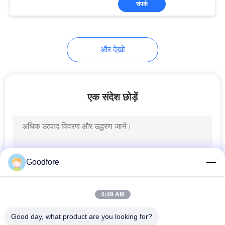
संपर्क
19
रैपियर वीविंग लूम
और देखो
एक संदेश छोड़ें
11
स्वचालित शटल लूम
Goodfore
4:49 AM
Good day, what product are you looking for?
123