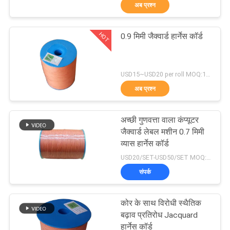
अब प्रश्न
भ्रमण
HOT
0.9 मिमी जैक्वार्ड हार्नेस कॉर्ड
गुणवत्ता
24
नियंत्रण
जैक्वार्ड सिर
USD15~USD20 per roll MOQ:18 रोल्स
अब प्रश्न
हमसे
संपर्क
अच्छी गुणवत्ता वाला कंप्यूटर
करें
जैक्वार्ड लेबल मशीन 0.7 मिमी
व्यास हार्नेस कॉर्ड
20
USD20/SET-USD50/SET MOQ:1 सेट
समाचार
संपर्क
पूरा जैक्वार्ड हार्नेस
एक
कोर के साथ विरोधी स्थैतिक
उद्धरण
बढ़ाव प्रतिरोध Jacquard
हार्नेस कॉर्ड