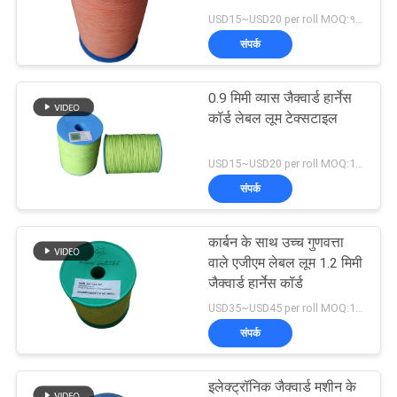
का
USD15~USD20 per roll MOQ:१८ रोल
अनुरोध
संपर्क
15
करें
0.9 मिमी व्यास जैक्वार्ड हार्नेस
जैक्वार्ड हार्नेस कॉर्ड
कॉर्ड लेबल लूम टेक्सटाइल
साइटमैप
USD15~USD20 per roll MOQ:18 रोल
PRIVACY
संपर्क
POLICY
कार्बन के साथ उच्च गुणवत्ता
10
वाले एजीएम लेबल लूम 1.2 मिमी
जैक्वार्ड हार्नेस कॉर्ड
रिकमंडेशन लेबल लूम
USD35~USD45 per roll MOQ:18 रोल्स
संपर्क
इलेक्ट्रॉनिक जैक्वार्ड मशीन के