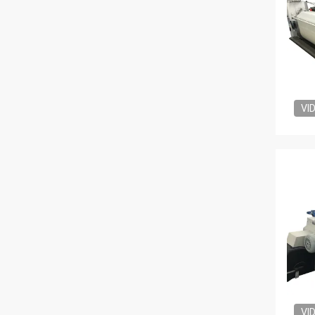
VI
VI