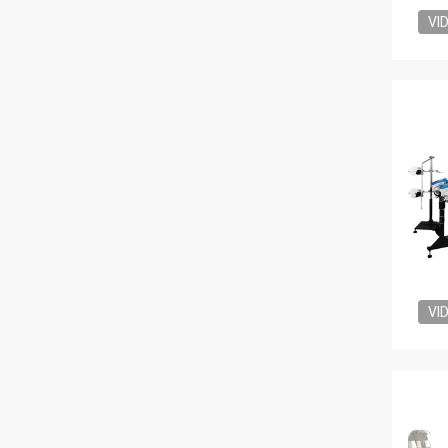
VI
VI