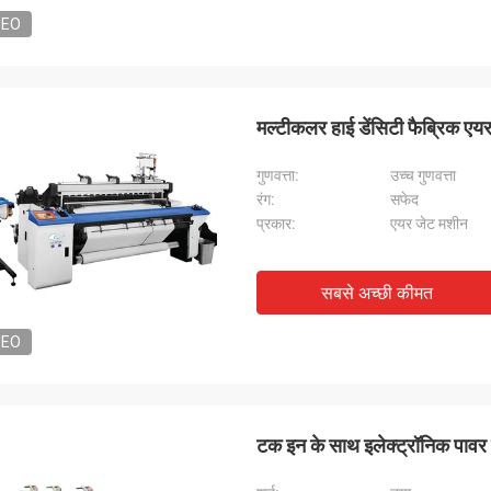
DEO
मल्टीकलर हाई डेंसिटी फैब्रिक एय
गुणवत्ता:
उच्च गुणवत्ता
रंग:
सफेद
प्रकार:
एयर जेट मशीन
सबसे अच्छी कीमत
DEO
टक इन के साथ इलेक्ट्रॉनिक पावर 