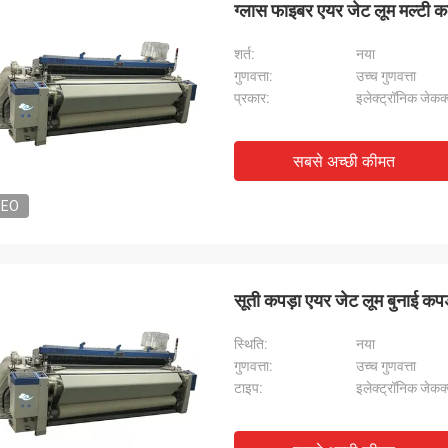
ग्लास फाइबर एयर जेट लूम मल्टी क
शर्त:
नया
गुणवत्ता:
उच्च गुणवत्ता
प्रकार:
इलेक्ट्रॉनिक जेकक्व
सबसे अच्छी कीमत
DEO
सूती कपड़ा एयर जेट लूम बुनाई कपड
स्थि‍ति:
नया
गुणवत्ता:
उच्च गुणवत्ता
टाइप:
इलेक्ट्रॉनिक जेकक्व