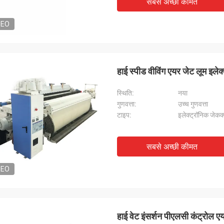
सबसे अच्छी कीमत
DEO
डेनिस
अल्जीरिय
ड मशीन की गुणवत्ता बहुत अच्छी है और दोस्तों को
उत्पाद बहुत अच्छा है और गुणवत्ता
फारिश की गई है।
हाई स्पीड वीविंग एयर जेट लूम इलेक
स्थि‍ति:
नया
गुणवत्ता:
उच्च गुणवत्ता
टाइप:
इलेक्ट्रॉनिक जेकक्व
सबसे अच्छी कीमत
DEO
हाई वेट इंसर्शन पीएलसी कंट्रोल ए