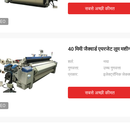
सबसे अच्छी कीमत
DEO
40 मिमी जैक्वार्ड एयरजेट लूम मश
शर्त:
नया
गुणवत्ता:
उच्च गुणवत्ता
प्रकार:
इलेक्ट्रॉनिक जेकक्व
सबसे अच्छी कीमत
DEO