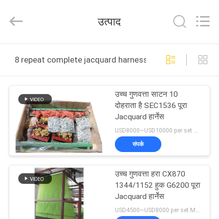
Goodfore
Tex
Machinery
उत्पाद
Co.,Ltd.
All
Rights
Reserved.
घर
8 repeat complete jacquard harness ऑनलाइन निर्माण
उत्पाद
उच्च गुणवत्ता साटन 10
दोहराता है SEC1536 पूरा
वीडियो
Jacquard हार्नेस
USD8000~USD10000 per set MOQ:एक सेट
हमारे
संपर्क
बारे
उच्च गुणवत्ता हरा CX870
में
1344/1152 हुक G6200 पूरा
Jacquard हार्नेस
कारखाना
USD4500~USD8000 per set MOQ:एक सेट