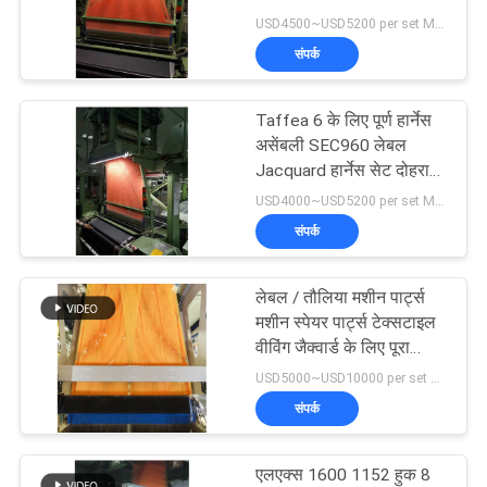
का
USD4500~USD5200 per set MOQ:एक सेट
अनुरोध
संपर्क
करें
Taffea 6 के लिए पूर्ण हार्नेस
असेंबली SEC960 लेबल
साइटमैप
Jacquard हार्नेस सेट दोहराता
है
USD4000~USD5200 per set MOQ:एक सेट
PRIVACY
संपर्क
POLICY
लेबल / तौलिया मशीन पार्ट्स
मशीन स्पेयर पार्ट्स टेक्सटाइल
वीविंग जैक्वार्ड के लिए पूरा
हार्नेस सेट
USD5000~USD10000 per set MOQ:1 सेट
संपर्क
एलएक्स 1600 1152 हुक 8