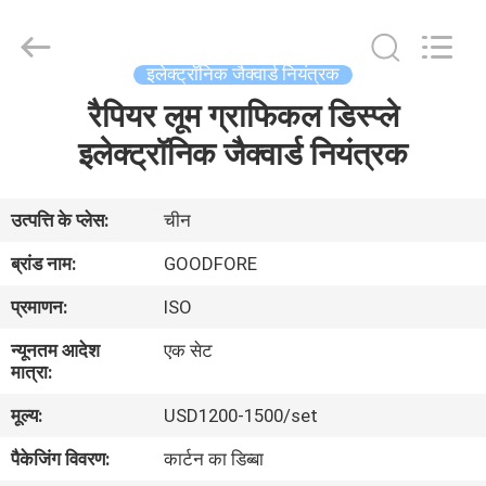
Goodfore
Tex
Machinery
Co.,Ltd.
All
इलेक्ट्रॉनिक जैक्वार्ड नियंत्रक
Rights
Reserved.
रैपियर लूम ग्राफिकल डिस्प्ले
घर
इलेक्ट्रॉनिक जैक्वार्ड नियंत्रक
उत्पाद
उत्पत्ति के प्लेस:
चीन
वीडियो
ब्रांड नाम:
GOODFORE
प्रमाणन:
ISO
हमारे
न्यूनतम आदेश
एक सेट
बारे
मात्रा:
में
मूल्य:
USD1200-1500/set
पैकेजिंग विवरण:
कार्टन का डिब्बा
कारखाना