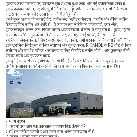
गुडफोर टेक्स मशीनरी कं, लिमिटेड एक उभरता हुआ उच्च और नई प्रौद्योगिकी उद्यम है।
हम जेकक्वार्ड मशीन, नए और पुनर्निर्मित लेबल लूम और आयातित कपड़ा मशीनों के स्पेयर
पार्ट्स का अध्ययन और उत्पादन करने में लगे हुए हैं।
हमारे मुख्य उत्पाद जेकक्वार्ड हेड, हार्नेस सेट, स्लीटर सिस्टर्म, वारपिंग और बीमिंग मशीन,
डिकेटाइजिंग मशीन और आदि हैं। वे व्यापक रूप से रैपियर, जेकक्वार्ड, एयर-जेट,
प्रोजेक्टाइल, वॉटर-जेट, ग्रिपर मशीन ऑफ स्टैबली, बोनास, में लागू होते हैं। मुलर, ग्रोस,
पिकानोल, सोमेट, टुडकोमा, टोयोटा, सल्जर, डोनिएर, आईआरओ, बेनिंगर, आदि।
हमारे पास लेबल करघे, रैपियर करघे, एयरजेट करघे, सभी प्रकार की जेकक्वार्ड मशीनों के
इलेक्ट्रॉनिक नियंत्रक के लिए संशोधन और बुनाई करघे, PICANOL के PB बोर्ड के लिए
संशोधन और वेट वेट फीडर / संचायक के लिए रीफर्बिश्ड मशीन भी है। और कुछ नए चीनी
रैपियर करघे और एयरजेट करघे .
हम पूर्ण ईमानदारी से सहयोग के लिए समर्पित हैं और प्रगति करने के लिए दृढ़ हैं।कपड़ा
उद्योग के खाका का वर्णन करने के लिए हम आपके साथ मिलकर काम करना चाहेंगे।
सामान्य प्रश्न
1. प्रश्न: क्या आप एक कारखाना या व्यापारिक कंपनी हैं?
ए: हाँ, हम ट्रेडिंग कंपनी हैं और हमारे पास अपना कारखाना भी है
2. प्रश्न: आपका मुख्य बाजार कहां है?