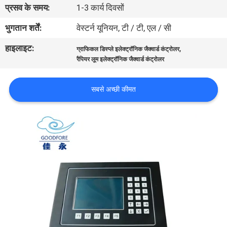
प्रसव के समय:
1-3 कार्य दिवसों
भ्रमण
भुगतान शर्तें:
वेस्टर्न यूनियन, टी / टी, एल / सी
गुणवत्ता
हाइलाइट:
,
ग्राफिकल डिस्प्ले इलेक्ट्रॉनिक जैक्वार्ड कंट्रोलर
नियंत्रण
रैपियर लूम इलेक्ट्रॉनिक जैक्वार्ड कंट्रोलर
सबसे अच्छी कीमत
हमसे
संपर्क
करें
समाचार
एक
उद्धरण