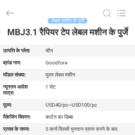
Goodfore
Tex
Machinery
Co.,Ltd.
All
लेबल मशीन के पुर्जे
Rights
Reserved.
MBJ3.1 रैपियर टेप लेबल मशीन के पुर्जे
घर
उत्पाद
उत्पत्ति के प्लेस:
चीन
ब्रांड नाम:
Goodfore
वीडियो
मॉडल संख्या:
मुलर लेबल मशीन
न्यूनतम आदेश
1 सेट
हमारे
मात्रा:
बारे
मूल्य:
USD40/pc~USD100/pc
में
पैकेजिंग विवरण:
कार्टन का डिब्बा
प्रसव के समय:
5 कार्य दिवसों भुगतान प्राप्त करने के बाद
कारखाना