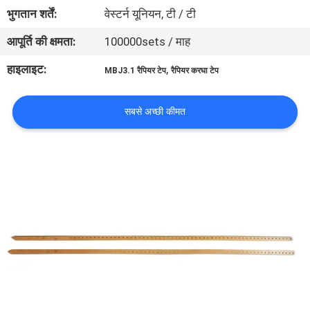
भ्रमण
भुगतान शर्तें:
वेस्टर्न यूनियन, टी / टी
आपूर्ति की क्षमता:
100000sets / माह
गुणवत्ता
हाइलाइट:
,
MBJ3.1 रैपियर टेप
रैपियर करघा टेप
नियंत्रण
सबसे अच्छी कीमत
हमसे
संपर्क
करें
समाचार
एक
उद्धरण