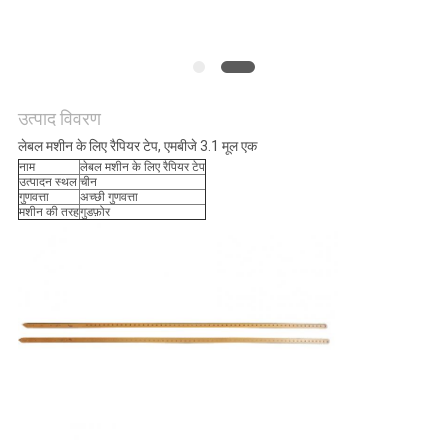
का
अनुरोध
करें
उत्पाद विवरण
साइटमैप
लेबल मशीन के लिए रैपियर टेप, एमबीजे 3.1 मूल एक
नाम
लेबल मशीन के लिए रैपियर टेप
उत्पादन स्थल
चीन
गुणवत्ता
अच्छी गुणवत्ता
PRIVACY
मशीन की तरह
गुडफ़ोर
POLICY