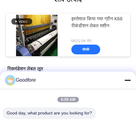
इस्तेमाल किया गया ग्रीन K88
रीकंडीशन लेबल मशीन
MOQ:एक सेट
संपर्क
रिकमंडेशन लेबल लूम
Goodfore
ऑनलाइन/ऑफलाइन पंजीकरण फ्लेक्सो ग्राफिक लेबल प्रिंटिंग मशीन
मूल जेकक्वार्ड हेड के साथ हरे रंग का 1900mm रीफर्बिश्ड बुने हुए रैपियर लूम
6:59 AM
CX870 रिकंडिशन लेबल लूम जैक्वार्ड हेड
Good day, what product are you looking for?
लोकप्रिय श्रेणियां
सभी