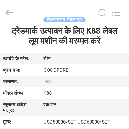
Goodfore
Tex
Machinery
Co.,Ltd.
All
रिकमंडेशन लेबल लूम
Rights
Reserved.
ट्रेडमार्क उत्पादन के लिए K88 लेबल
घर
लूम मशीन की मरम्मत करें
उत्पाद
उत्पत्ति के प्लेस:
चीन
वीडियो
ब्रांड नाम:
GOODFORE
प्रमाणन:
ISO
हमारे
मॉडल संख्या:
K88
बारे
न्यूनतम आदेश
एक सेट
में
मात्रा:
मूल्य:
USD50000/SET-USD60000/SET
कारखाना