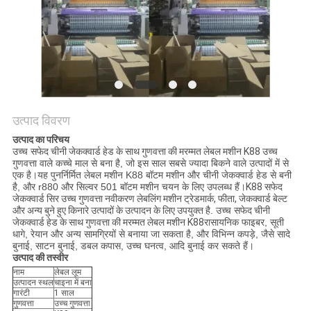
का
अनुरोध
करें
साइटमैप
उत्पाद विवरण
PRIVACY
उत्पाद का परिचय
उच्च
सफेद चीनी जेकक्वार्ड हेड के साथ गुणवत्ता की मरम्मत लेबल मशीन K88
उच्च
POLICY
गुणवत्ता वाले कच्चे माल से बना है, जो इस साल सबसे ज्यादा बिकने वाले उत्पादों में से
एक है।यह पुनर्निर्मित लेबल मशीन K88 बॉटम मशीन और चीनी जेकक्वार्ड हेड से बनी
है, और r880 और सिल्वर 501 बॉटम मशीन चयन के लिए उपलब्ध हैं।
K88 सफेद
जेकक्वार्ड सिर उच्च गुणवत्ता नवीकरण लेबलिंग मशीन ट्रेडमार्क, फीता, जेकक्वार्ड बेल्ट
और अन्य बुने हुए किनारे उत्पादों के उत्पादन के लिए उपयुक्त है
.
उच्च
सफेद चीनी
जेकक्वार्ड हेड के साथ गुणवत्ता की मरम्मत लेबल मशीन K88
रासायनिक फाइबर, सूती
धागे, रेयान और अन्य सामग्रियों से बनाया जा सकता है, और विभिन्न कपड़े, जैसे सादे
बुनाई, साटन बुनाई, डबल कपास, उच्च घनत्व, आदि बुनाई कर सकते हैं।
उत्पाद की तस्वीर
नाम
लेबल लूम
उत्पादन स्थल
चाइना में बना
गारंटी
1 साल
गुणवत्ता
उच्च गुणवत्ता