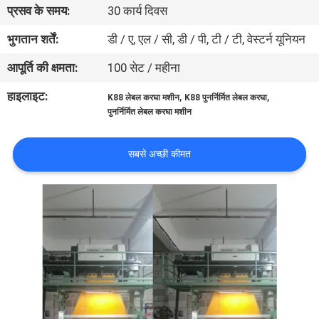
प्रसव के समय:
30 कार्य दिवस
भ्रमण
भुगतान शर्तें:
डी / ए, एल / सी, डी / पी, टी / टी, वेस्टर्न यूनियन
गुणवत्ता
आपूर्ति की क्षमता:
100 सेट / महीना
नियंत्रण
हाइलाइट:
,
,
K88 लेबल करघा मशीन
K88 पुनर्निर्मित लेबल करघा
पुनर्निर्मित लेबल करघा मशीन
हमसे
संपर्क
सबसे अच्छी कीमत
करें
समाचार
एक
उद्धरण