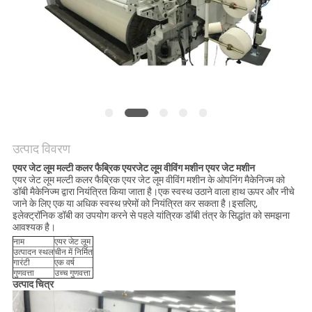
का
अनुरोध
करें
साइटमैप
PRIVACY
उत्पाद विवरण
POLICY
एयर जेट लूम मल्टी कलर फैब्रिक एयरजेट लूम वीविंग मशीन एयर जेट मशीन
एयर जेट लूम मल्टी कलर फैब्रिक एयर जेट लूम वीविंग मशीन के ओपनिंग मैकेनिज्म को
डॉबी मैकेनिज्म द्वारा नियंत्रित किया जाता है।एक स्वस्थ उठाने वाला हाथ ऊपर और नीचे
जाने के लिए एक या अधिक स्वस्थ फ़्रेमों को नियंत्रित कर सकता है।इसलिए,
इलेक्ट्रॉनिक डॉबी का उपयोग करने से पहले यांत्रिक डॉबी तंत्र के सिद्धांत को समझना
आवश्यक है।
नाम
एयर जेट लूम
उत्पादन स्थल
चीन में निर्मित
गारंटी
एक वर्ष
गुणवत्ता
उच्च गुणवत्ता
उत्पाद चित्र