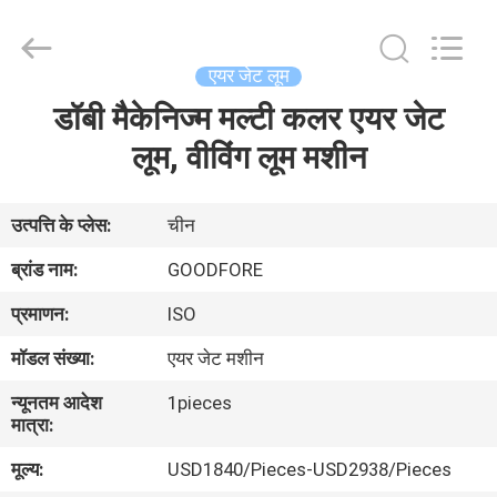
Goodfore
Tex
Machinery
Co.,Ltd.
All
एयर जेट लूम
Rights
Reserved.
डॉबी मैकेनिज्म मल्टी कलर एयर जेट
घर
लूम, वीविंग लूम मशीन
उत्पाद
उत्पत्ति के प्लेस:
चीन
वीडियो
ब्रांड नाम:
GOODFORE
प्रमाणन:
ISO
हमारे
मॉडल संख्या:
एयर जेट मशीन
बारे
न्यूनतम आदेश
1pieces
में
मात्रा:
मूल्य:
USD1840/Pieces-USD2938/Pieces
कारखाना