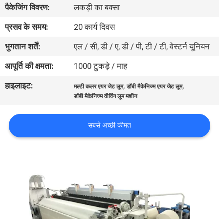
पैकेजिंग विवरण:
लकड़ी का बक्सा
भ्रमण
प्रसव के समय:
20 कार्य दिवस
गुणवत्ता
भुगतान शर्तें:
एल / सी, डी / ए, डी / पी, टी / टी, वेस्टर्न यूनियन
नियंत्रण
आपूर्ति की क्षमता:
1000 टुकड़े / माह
हाइलाइट:
,
,
मल्टी कलर एयर जेट लूम
डॉबी मैकेनिज्म एयर जेट लूम
हमसे
डॉबी मैकेनिज्म वीविंग लूम मशीन
संपर्क
करें
सबसे अच्छी कीमत
समाचार
एक
उद्धरण