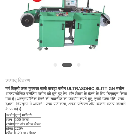
का
अनुरोध
करें
साइटमैप
PRIVACY
POLICY
उत्पाद विवरण
गर्म बिक्री उच्च गुणवत्ता वाली कपड़ा मशीन ULTRASONIC SLITTIGN मशीन
अल्ट्रासोनिक स्लेटिंग मशीन को बुने हुए टेप और लेबल के बैठने के लिए डिज़ाइन किया
गया है।अल्ट्रासोनिक बैठने की तकनीक का उपयोग करते हुए, इसमें उच्च गति, उच्च
दक्षता, नियंत्रण में आसानी, उच्च सटीकता, अच्छा संरेखण और चिकनी भट्ठा किनारों
के फायदे हैं।
उपयोग
बुनाई मशीनरी
वज़न
500 किलो
प्रयोग
कट और फोल्ड लेबल
शक्ति
220V
स्पीड
1-20 एम / मिनट