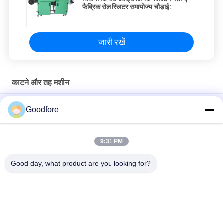
फैब्रिक रोल स्लिटर समायोज्य चौड़ाई:
जारी रखें
काटने और तह मशीन
अल्ट्रासोनिक परिधान लेबल काटना और तह मशीन 220V उच्च गति
Goodfore
एंडफोल्ड विनील लेबल डाई कटर हॉट हीटिंग जैक्वार्ड वीविंग करघे कम चलने वाले शोर
के साथ
9:31 PM
एलसीडी डिस्प्ले के साथ 400 मिमी रोल चौड़ाई यार्न टेक्सटाइल साइजिंग मशीन:
Good day, what product are you looking for?
लोकप्रिय श्रेणियां
सभी
जेकक्वार्ड वीविंग लूम्स
इलेक्ट्रॉनिक जैक्वार्ड लूम