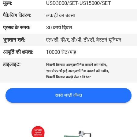
मूल्य:
USD3000/SET-US15000/SET
भ्रमण
पैकेजिंग विवरण:
लकड़ी का बक्सा
गुणवत्ता
प्रसव के समय:
30 कार्य दिवस
नियंत्रण
भुगतान शर्तें:
एल/सी, डी/ए, डी/पी, टी/टी, वेस्टर्न यूनियन
आपूर्ति की क्षमता:
10000 सेट/माह
हमसे
हाइलाइट:
,
चिकनी किनारा अल्ट्रासोनिक काटने की मशीन
संपर्क
,
समायोज्य चौड़ाई अल्ट्रासोनिक काटने की मशीन
करें
चिकनी किनारा कपड़े रोल slitter
सबसे अच्छी कीमत
समाचार
एक
उद्धरण