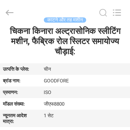
Goodfore
Tex
Machinery
Co.,Ltd.
All
काटने और तह मशीन
Rights
Reserved.
चिकना किनारा अल्ट्रासोनिक स्लीटिंग
घर
मशीन, फैब्रिक रोल स्लिटर समायोज्य
उत्पाद
चौड़ाई:
वीडियो
उत्पत्ति के प्लेस:
चीन
ब्रांड नाम:
GOODFORE
हमारे
प्रमाणन:
ISO
बारे
मॉडल संख्या:
जीएफ8800
में
न्यूनतम आदेश
1 सेट
मात्रा:
कारखाना