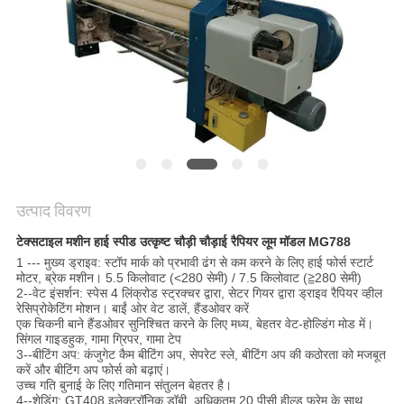
का
अनुरोध
करें
साइटमैप
PRIVACY
उत्पाद विवरण
POLICY
टेक्सटाइल मशीन हाई स्पीड उत्कृष्ट चौड़ी चौड़ाई रैपियर लूम मॉडल MG788
1 --- मुख्य ड्राइव: स्टॉप मार्क को प्रभावी ढंग से कम करने के लिए हाई फोर्स स्टार्ट
मोटर, ब्रेक मशीन। 5.5 किलोवाट (<280 सेमी) / 7.5 किलोवाट (≧280 सेमी)
2--वेट इंसर्शन: स्पेस 4 लिंक्रोड स्ट्रक्चर द्वारा, सेटर गियर द्वारा ड्राइव रैपियर व्हील
रेसिप्रोकेटिंग मोशन। बाईं ओर वेट डालें, हैंडओवर करें
एक चिकनी बाने हैंडओवर सुनिश्चित करने के लिए मध्य, बेहतर वेट-होल्डिंग मोड में।
सिंगल गाइडहुक, गामा ग्रिपर, गामा टेप
3--बीटिंग अप: कंजुगेट कैम बीटिंग अप, सेपरेट स्ले, बीटिंग अप की कठोरता को मजबूत
करें और बीटिंग अप फोर्स को बढ़ाएं।
उच्च गति बुनाई के लिए गतिमान संतुलन बेहतर है।
4--शेडिंग: GT408 इलेक्ट्रॉनिक डॉबी, अधिकतम 20 पीसी हील्ड फ्रेम के साथ