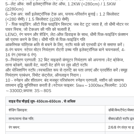
5--लेट ऑफ: सर्वो इलेक्ट्रॉनिक लेट ऑफ, 1.2KW (<280cm) / 1.5KW
(≧280cm)
6--टेक अप: सर्वो इलेक्ट्रॉनिक टेक अप, घनत्व-परिवर्तन बुनाई। 1.2 किलोवाट
(<280 सेमी) / 1.5 किलोवाट (≧280 सेमी)
7 - पिक फाइंडिंग: ऑटो पिक फाइंडिंग सिस्टम: जब वेट टूट जाता है, तो धीमी मोटर पर
पावर स्विच, जो टेकअप की गति को चलाती है,
LENO, रंग चयन और शेडिंग, लेट-ऑफ डिवाइस के साथ, धीमी पिक-फाइंडिंग फ़ंक्शन
को प्राप्त करने के लिए। धीमी गति से पिक-फाइंडिंग गति
आकस्मिक यांत्रिक क्षति से बचने के लिए, स्टॉप मार्क को प्रभावी ढंग से समाप्त करें।
8-रंग चयन: स्टेपर मोटर नियंत्रण रोटरी उच्च गति इलेक्ट्रॉनिक बाने चयनकर्ता, 4-
16 रंग (मानक 6 रंग)
9--नियंत्रण प्रणाली: 32 बिट माइक्रो कंप्यूटर नियंत्रण को अपनाना।वेट ब्रेकेज,
ताना ब्रेकगे, खाली वेट, मल्टी वेट होने पर लूम ऑटो स्टॉप
और पोजिशनिंग स्टॉप।स्वचालित रूप से त्रुटि का पता लगाएं और प्रदर्शित करें।समूह
नियंत्रण प्रबंधन, रिमोट कंट्रोल, ऑनलाइन निदान।
10 - स्नेहन और शीतलन: बंद मजबूर परिसंचरण स्नेहन प्रणाली, मशीन को सामान्य
तापमान वृद्धि सुनिश्चित करती है।स्टेपल फाइबर: 5tex～1000tex;फिलामेंट: 10D
～3300D;कपास: 3S～80S
वाइड रीड चौड़ाई लूम- 450cm-650cm . से अधिक
शेडिंग डिवाइस:
डॉबी/कैम/टैपेट/जैक्वार
ताना/ताना रोक गति:
सेंसर/ऑटो स्टॉप द्वार
रंग चयन:
2/6/8 रंग तंत्र या इ