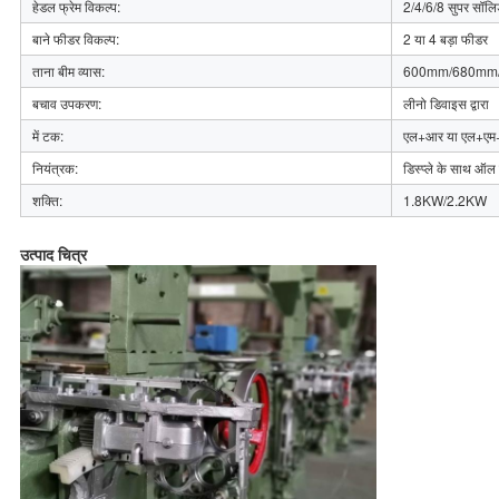
हेडल फ्रेम विकल्प:
2/4/6/8 सुपर सॉलि
बाने फीडर विकल्प:
2 या 4 बड़ा फीडर
ताना बीम व्यास:
600mm/680mm
बचाव उपकरण:
लीनो डिवाइस द्वारा
में टक:
एल+आर या एल+ए
नियंत्रक:
डिस्प्ले के साथ ऑल
शक्ति:
1.8KW/2.2KW
उत्पाद चित्र