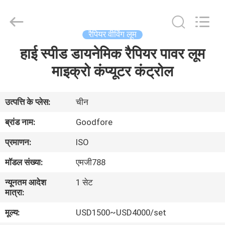
Goodfore
Tex
Machinery
Co.,Ltd.
All
रैपियर वीविंग लूम
Rights
Reserved.
हाई स्पीड डायनेमिक रैपियर पावर लूम
घर
माइक्रो कंप्यूटर कंट्रोल
उत्पाद
उत्पत्ति के प्लेस:
चीन
वीडियो
ब्रांड नाम:
Goodfore
प्रमाणन:
ISO
हमारे
मॉडल संख्या:
एमजी788
बारे
न्यूनतम आदेश
1 सेट
में
मात्रा:
मूल्य:
USD1500~USD4000/set
कारखाना