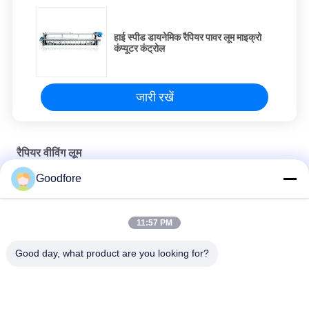
हाई स्पीड डायनेमिक रैपियर पावर लूम माइक्रो
कंप्यूटर कंट्रोल
जारी रखें
रैपियर वीविंग लूम
Goodfore
गर्म बिक्री हाई स्पीड 150 सेमी वीड चौड़ाई रैपियर वीविंग लूम 1080 मीटर / मिनट
चीन बुनाई करघा कपड़ा मशीन हाई स्पीड रैपियर लूम मशीन रैपियर लूम
11:57 PM
उच्च गुणवत्ता वाली डॉबी शटललेस वीविंग मशीन 736 रैपियर लूम
Good day, what product are you looking for?
लोकप्रिय श्रेणियां
सभी