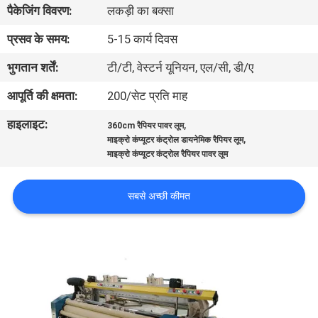
पैकेजिंग विवरण:
लकड़ी का बक्सा
भ्रमण
प्रसव के समय:
5-15 कार्य दिवस
गुणवत्ता
भुगतान शर्तें:
टी/टी, वेस्टर्न यूनियन, एल/सी, डी/ए
नियंत्रण
आपूर्ति की क्षमता:
200/सेट प्रति माह
हाइलाइट:
,
360cm रैपियर पावर लूम
हमसे
,
माइक्रो कंप्यूटर कंट्रोल डायनेमिक रैपियर लूम
संपर्क
माइक्रो कंप्यूटर कंट्रोल रैपियर पावर लूम
करें
सबसे अच्छी कीमत
समाचार
एक
उद्धरण