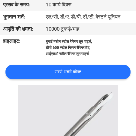
प्रसव के समय:
10 कार्य दिवस
भ्रमण
भुगतान शर्तें:
एल/सी, डी/ए, डी/पी, टी/टी, वेस्टर्न यूनियन
गुणवत्ता
आपूर्ति की क्षमता:
10000 टुकड़े/माह
नियंत्रण
हाइलाइट:
,
बुनाई मशीन स्टील रैपियर लूम पार्ट्स
,
टीपी 600 स्टील ग्रिपर रैपियर हेड
आईएसओ स्टील रैपियर लूम पार्ट्स
हमसे
संपर्क
सबसे अच्छी कीमत
करें
समाचार
एक
उद्धरण