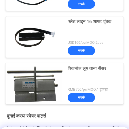
संपर्क
फ्लैट लाइन 16 शाफ्ट चुंबक
USD160/pc MOQ:2pcs
संपर्क
पिकनोल लूम ताना सेंसर
RMB750/pc MOQ:1 टुकड़ा
संपर्क
बुनाई करघा स्पेयर पार्ट्स
Industrial Grade Textile Loom Replacement Components Built