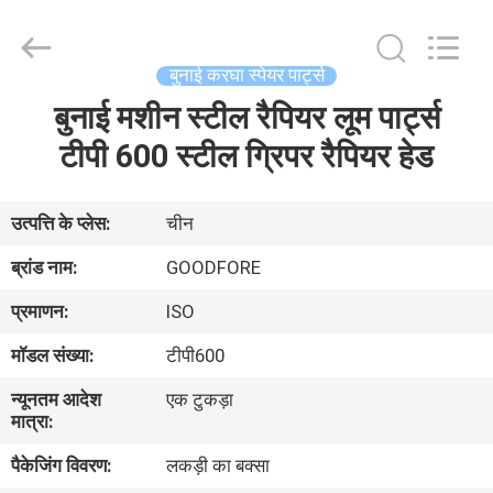
Goodfore
Tex
Machinery
Co.,Ltd.
All
बुनाई करघा स्पेयर पार्ट्स
Rights
Reserved.
बुनाई मशीन स्टील रैपियर लूम पार्ट्स
घर
टीपी 600 स्टील ग्रिपर रैपियर हेड
उत्पाद
उत्पत्ति के प्लेस:
चीन
वीडियो
ब्रांड नाम:
GOODFORE
प्रमाणन:
ISO
हमारे
मॉडल संख्या:
टीपी600
बारे
न्यूनतम आदेश
एक टुकड़ा
में
मात्रा:
पैकेजिंग विवरण:
लकड़ी का बक्सा
कारखाना