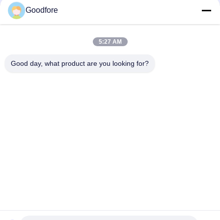
to Withstand Harsh Operating Conditions and Ensure
Goodfore
Consistent
Right Gripper Opener Strip
5:27 AM
Left opener for MBJ3
Good day, what product are you looking for?
लोकप्रिय श्रेणियां
सभी
जेकक्वार्ड वीविंग लूम्स
इलेक्ट्रॉनिक जैक्वार्ड लूम
जैक्वार्ड सिर
पूरा जैक्वार्ड हार्नेस
जैक्वार्ड हार्नेस कॉर्ड
रिकमंडेशन लेबल लूम
इलेक्ट्रॉनिक जैक्वार्ड 
रेककन बुनती शै
नियंत्रक