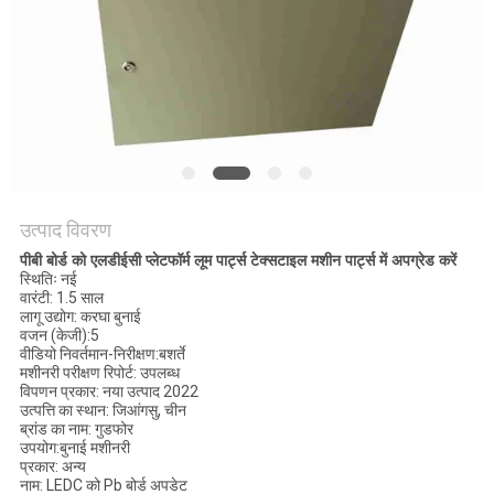
का
अनुरोध
करें
साइटमैप
PRIVACY
उत्पाद विवरण
POLICY
पीबी बोर्ड को एलडीईसी प्लेटफॉर्म लूम पार्ट्स टेक्सटाइल मशीन पार्ट्स में अपग्रेड करें
स्थितिः नई
वारंटी: 1.5 साल
लागू उद्योग: करघा बुनाई
वजन (केजी):5
वीडियो निवर्तमान-निरीक्षण:बशर्ते
मशीनरी परीक्षण रिपोर्ट: उपलब्ध
विपणन प्रकार: नया उत्पाद 2022
उत्पत्ति का स्थान: जिआंगसु, चीन
ब्रांड का नाम: गुडफोर
उपयोग:बुनाई मशीनरी
प्रकार: अन्य
नाम: LEDC को Pb बोर्ड अपडेट