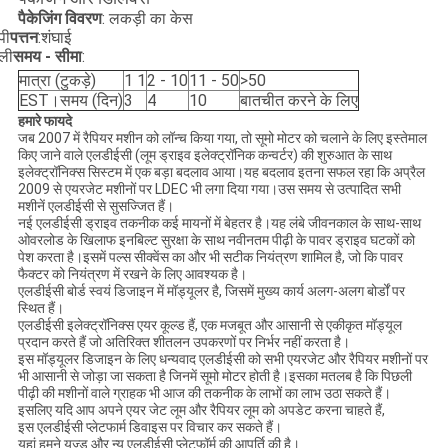
पैकेजिंग विवरण
: लकड़ी का केस
पी
पत्तन
:शंघाई
ली
समय - सीमा
:
मात्रा (टुकड़े)
1 1
2 - 10
11 - 50
>50
EST।समय (दिन)
3
4
10
बातचीत करने के लिए
हमारे फायदे
जब 2007 में रैपियर मशीन को लॉन्च किया गया, तो सूमो मोटर को चलाने के लिए इस्तेमाल
किए जाने वाले एलडीईसी (लूम ड्राइव इलेक्ट्रॉनिक कन्वर्टर) की शुरुआत के साथ
इलेक्ट्रॉनिक्स सिस्टम में एक बड़ा बदलाव आया।यह बदलाव इतना सफल रहा कि अप्रैल
2009 से एयरजेट मशीनों पर LDEC भी लगा दिया गया।उस समय से उत्पादित सभी
मशीनें एलडीईसी से सुसज्जित हैं।
नई एलडीईसी ड्राइव तकनीक कई मायनों में बेहतर है।यह लंबे जीवनकाल के साथ-साथ
ओवरलोड के खिलाफ इनबिल्ट सुरक्षा के साथ नवीनतम पीढ़ी के पावर ड्राइव घटकों को
पेश करता है।इसमें पल्स सीक्वेंस का और भी सटीक नियंत्रण शामिल है, जो कि पावर
फैक्टर को नियंत्रण में रखने के लिए आवश्यक है।
एलडीईसी बोर्ड स्वयं डिजाइन में मॉड्यूलर है, जिसमें मुख्य कार्य अलग-अलग बोर्डों पर
स्थित हैं।
एलडीईसी इलेक्ट्रॉनिक्स एयर कूल्ड हैं, एक मजबूत और आसानी से एकीकृत मॉड्यूल
प्रदान करते हैं जो अतिरिक्त शीतलन उपकरणों पर निर्भर नहीं करता है।
इस मॉड्यूलर डिजाइन के लिए धन्यवाद एलडीईसी को सभी एयरजेट और रैपियर मशीनों पर
भी आसानी से जोड़ा जा सकता है जिनमें सूमो मोटर होती है।इसका मतलब है कि पिछली
पीढ़ी की मशीनों वाले ग्राहक भी आज की तकनीक के लाभों का लाभ उठा सकते हैं।
इसलिए यदि आप अपने एयर जेट लूम और रैपियर लूम को अपडेट करना चाहते हैं,
इस एलडीईसी प्लेटफार्म डिवाइस पर विचार कर सकते हैं।
यहां हमने यूज्ड और न्यू एलडीईसी प्लेटफॉर्म की आपूर्ति की है।