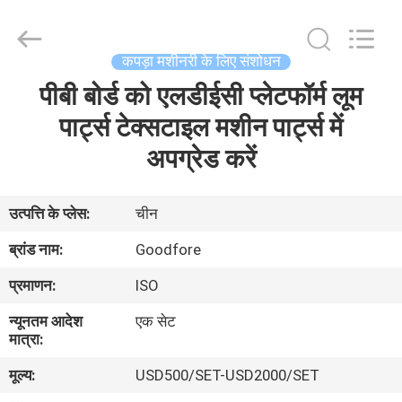
Goodfore
Tex
Machinery
Co.,Ltd.
All
कपड़ा मशीनरी के लिए संशोधन
Rights
Reserved.
पीबी बोर्ड को एलडीईसी प्लेटफॉर्म लूम
घर
पार्ट्स टेक्सटाइल मशीन पार्ट्स में
उत्पाद
अपग्रेड करें
वीडियो
उत्पत्ति के प्लेस:
चीन
ब्रांड नाम:
Goodfore
हमारे
प्रमाणन:
ISO
बारे
न्यूनतम आदेश
एक सेट
में
मात्रा:
मूल्य:
USD500/SET-USD2000/SET
कारखाना