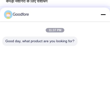
कपड़ा मशीनरी के लिए संशोधन
इलेक्ट्रॉनिक जैक्वार्ड इलेक्ट्रिक कंट्रोल बॉक्स लूम कंट्रोल पैनल
Goodfore
टेक्सटाइल मशीनरी पार्ट्स न्यू चाइनीज रैपियर टेप लूम एक्यूमुलेटर वेट फीडर
11:37 PM
एयर जेट रैपियर लूम के लिए टेक्सटाइल मशीनरी पार्ट्स पीबी संशोधन एलडीईसी
प्लेटफॉर्म का उपयोग
Good day, what product are you looking for?
लोकप्रिय श्रेणियां
सभी
जेकक्वार्ड वीविंग लूम्स
इलेक्ट्रॉनिक जैक्वार्ड लूम
जैक्वार्ड सिर
पूरा जैक्वार्ड हार्नेस
जैक्वार्ड हार्नेस कॉर्ड
रिकमंडेशन लेबल लूम
इलेक्ट्रॉनिक जैक्वार्ड 