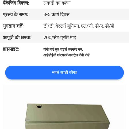
पैकेजिंग विवरण:
लकड़ी का बक्सा
भ्रमण
प्रसव के समय:
3-5 कार्य दिवस
गुणवत्ता
भुगतान शर्तें:
टी/टी, वेस्टर्न यूनियन, एल/सी, डी/ए, डी/पी
नियंत्रण
आपूर्ति की क्षमता:
200/सेट प्रति माह
हाइलाइट:
,
पीबी बोर्ड लूम पार्ट्स अपग्रेड करें
हमसे
आईडीईसी प्लेटफार्म अपग्रेड पीबी बोर्ड
संपर्क
करें
सबसे अच्छी कीमत
समाचार
एक
उद्धरण