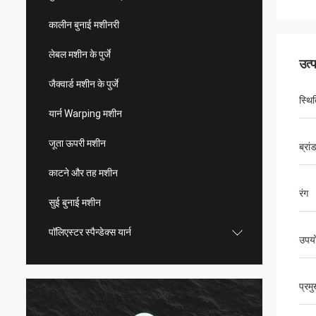
कालीन बुनाई मशीनरी
लेबल मशीन के पुर्जे
उत्
जैक्वार्ड मशीन के पुर्जे
स्थि
यार्न Warping मशीन
जूता ऊपरी मशीन
ब्रां
काटने और तह मशीन
रंग
सुई बुनाई मशीन
पॉलिएस्टर स्पैन्डेक्स यार्न
उपय
प्रम