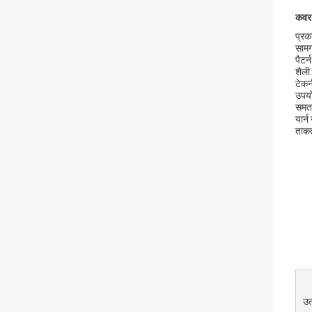
कवर स
प्रका
सामग्
पैटर्
शैली:
टेकनी
उपयो
समता
यार्
ताकत
उत