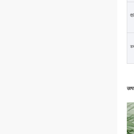
पै
डब
उत्प