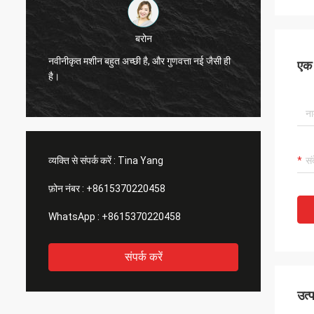
बरोन
डेनिस
हुत अच्छी है, और गुणवत्ता नई जैसी ही
जेकक्वार्ड मशीन की गुणवत्ता बहुत अच्छी ह
एक स
इसकी सिफारिश की गई है।
व्यक्ति से संपर्क करें :
Tina Yang
फ़ोन नंबर :
+8615370220458
WhatsApp :
+8615370220458
संपर्क करें
उत्