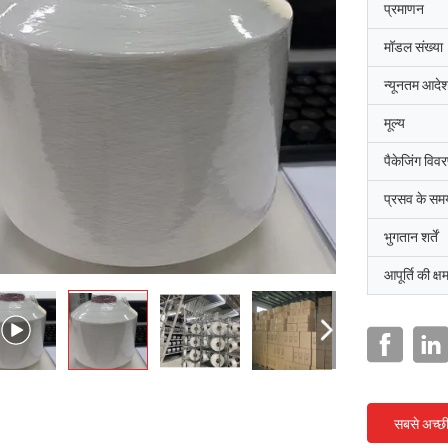
प्रमाणन
मॉडल संख्या
न्यूनतम आदेश
मूल्य
पैकेजिंग विव
प्रसव के सम
भुगतान शर्तें
आपूर्ति की क्ष
सबसे अच्छ