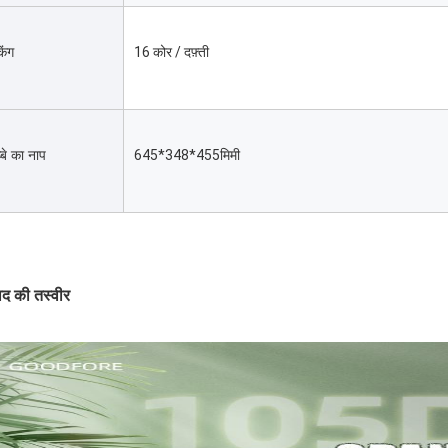
किंग
16 कोर / दफ़्ती
्बे का नाप
645*348*455मिमी
ाद की तस्वीर