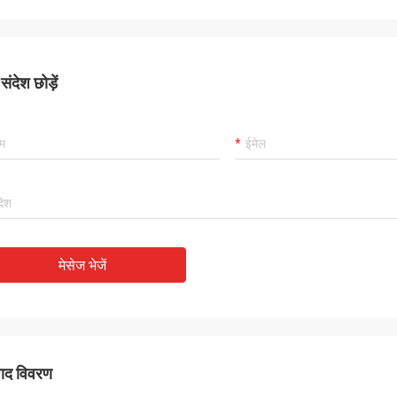
अल्जीरिया
ै और दोस्तों को
ंदेश छोड़ें
उत्पाद बहुत अच्छा है और गुणवत्ता बहुत अच्छी है।
मेसेज भेजें
पाद विवरण