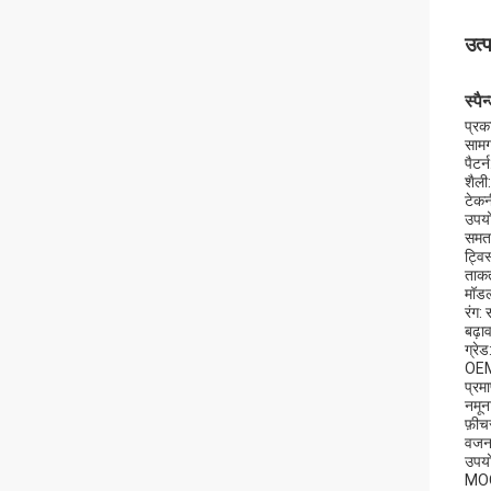
उत्
स्पै
प्रका
सामग
पैटर्न
शैली:
टेकन
उपयो
समता
ट्वि
ताकत
मॉड
रंग: 
बढ़ा
ग्रेड
OEM
प्र
नमून
फ़ीच
वजन:
उपयो
MOQ: