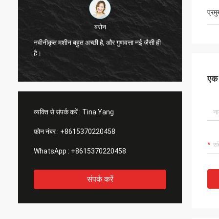
प्रम
बरोन
डेनिस
शीन बहुत अच्छी है, और गुणवत्ता नई जैसी ही
जेकक्वार्ड मशीन की गुणवत्ता बहुत अच
इसकी सिफारिश की गई है।
एक स
व्यक्ति से संपर्क करें :
Tina Yang
फ़ोन नंबर :
+8615370220458
WhatsApp :
+8615370220458
संपर्क करें