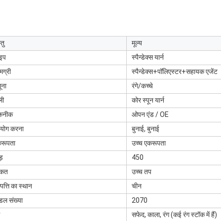
्तु
मूल्य
इप
स्पैन्डेक्स यार्न
मग्री
स्पैन्डेक्स+पॉलिएस्टर+सहायक एजेंट
ूना
रंगे/कच्चे
ली
कोर स्पून यार्न
कनीक
ओपन एंड / OE
रयोग करना
बुनाई, बुनाई
रूपता
उच्च एकरूपता
ड़
450
ाकत
उच्च तप
्पत्ति का स्थान
चीन
डल संख्या
2070
सफेद, काला, रंग (कई रंग स्टॉक में हैं)