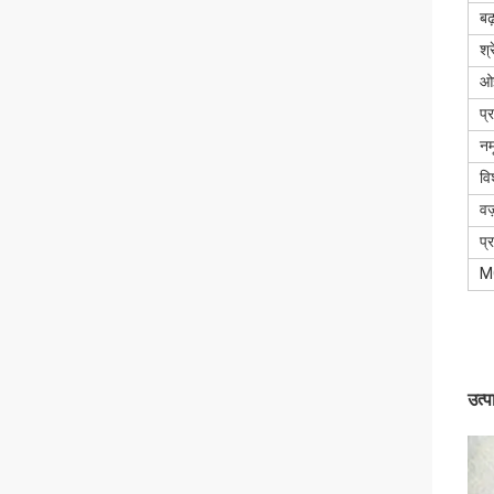
बढ
श्
ओ
प्
नम
वि
वज
प्
M
उत्प