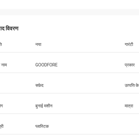
पाद विवरण
ति
नया
गारंटी
ड नाम
GOODFORE
प्रकार
सफ़ेद
उत्पत्ति के
ोग
बुनाई मशीन
मात्रा
्री
प्लास्टिक