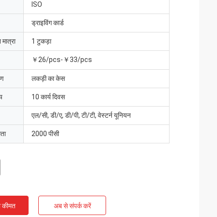
ISO
ड्राइविंग कार्ड
 मात्रा
1 टुकड़ा
￥26/pcs-￥33/pcs
रण
लकड़ी का केस
य
10 कार्य दिवस
एल/सी, डी/ए, डी/पी, टी/टी, वेस्टर्न यूनियन
मता
2000 पीसी
ी कीमत
अब से संपर्क करें