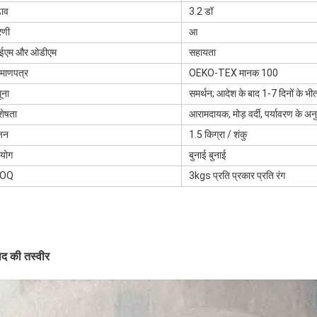
़ाव
3.2 डॉ
रेणी
आ
ईएम और ओडीएम
सहायता
रमाणपत्र
OEKO-TEX मानक 100
ूना
समर्थन; आदेश के बाद 1-7 दिनों के भी
शेषता
आरामदायक, मोड़ वर्दी, पर्यावरण के अन
़न
1.5 किग्रा / शंकु
रयोग
बुनाई बुनाई
OQ
3kgs प्रति प्रकार प्रति रंग
ाद की तस्वीर