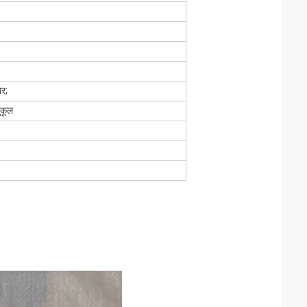
तर;
ुकूल