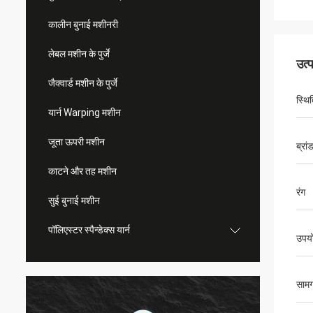
कालीन बुनाई मशीनरी
लेबल मशीन के पुर्जे
उत्
जैक्वार्ड मशीन के पुर्जे
स्थि
यार्न Warping मशीन
जूता ऊपरी मशीन
ब्रां
काटने और तह मशीन
रंग
सुई बुनाई मशीन
पॉलिएस्टर स्पैन्डेक्स यार्न
उपय
सामग