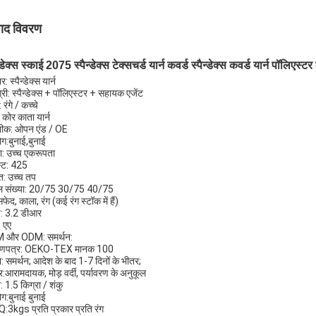
पाद विवरण
न्डेक्स स्काई 2075 स्पैन्डेक्स टेक्सचर्ड यार्न कवर्ड स्पैन्डेक्स कवर्ड यार्न पॉलिएस्ट
र: स्पैन्डेक्स यार्न
्री: स्पैन्डेक्स + पॉलिएस्टर + सहायक एजेंट
: रंगे / कच्चे
 कोर काता यार्न
ीक: ओपन एंड / OE
ग:बुनाई,बुनाई
: उच्च एकरूपता
स्ट: 425
: उच्च तप
ल संख्या: 20/75 30/75 40/75
सफेद, काला, रंग (कई रंग स्टॉक में हैं)
व: 3.2 डीआर
: एए
 और ODM: समर्थन:
माणपत्र: OEKO-TEX मानक 100
ा: समर्थन; आदेश के बाद 1-7 दिनों के भीतर;
र:आरामदायक, मोड़ वर्दी, पर्यावरण के अनुकूल
 1.5 किग्रा / शंकु
ग:बुनाई बुनाई
3kgs प्रति प्रकार प्रति रंग