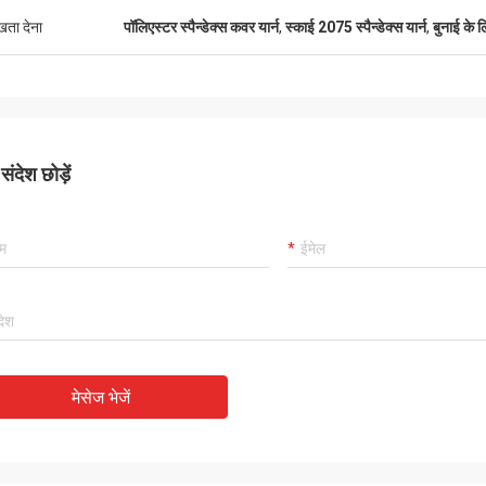
ुखता देना
पॉलिएस्टर स्पैन्डेक्स कवर यार्न
,
स्काई 2075 स्पैन्डेक्स यार्न
,
बुनाई के ल
अल्जीरिया
्छी है और दोस्तों को
उत्पाद बहुत अच्छा है और गुणवत्ता बहुत अच्छी है।
ंदेश छोड़ें
मेसेज भेजें