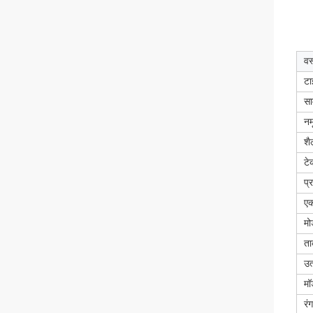
वस
टा
सा
नम
शै
टे
प्
एक
मो
त
उत
मॉ
रंग