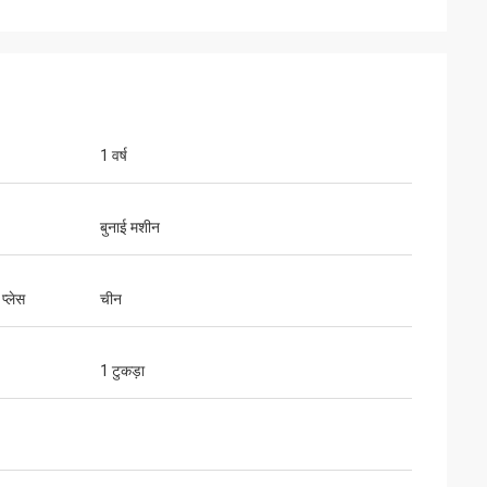
1 वर्ष
बुनाई मशीन
 प्लेस
चीन
1 टुकड़ा