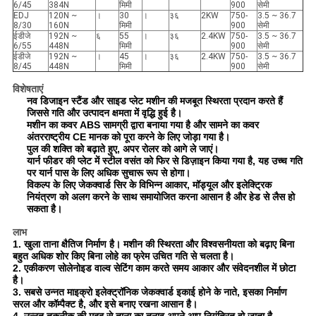
6/45
384N
मिमी
900
सेमी
EDJ
120N ~
।
30
।
३६
2KW
750-
3.5 ~ 36.7
8/30
160N
मिमी
900
सेमी
ईडीजे
192N ~
६
55
।
३६
2.4KW
750-
3.5 ~ 36.7
6/55
448N
मिमी
900
सेमी
ईडीजे
192N ~
।
45
।
३६
2.4KW
750-
3.5 ~ 36.7
8/45
448N
मिमी
900
सेमी
विशेषताएं
नव डिजाइन स्टैंड और साइड प्लेट मशीन की मजबूत स्थिरता प्रदान करते हैं
जिससे गति और उत्पादन क्षमता में वृद्धि हुई है।
मशीन का कवर ABS सामग्री द्वारा बनाया गया है और सामने का कवर
अंतरराष्ट्रीय CE मानक को पूरा करने के लिए जोड़ा गया है।
पुल की शक्ति को बढ़ाते हुए, अपर रोलर को आगे ले जाएं।
यार्न फीडर की प्लेट में स्टील वसंत को फिर से डिज़ाइन किया गया है, यह उच्च गति
पर यार्न पास के लिए अधिक सुचारू रूप से होगा।
विकल्प के लिए जेकक्वार्ड सिर के विभिन्न आकार, मॉड्यूल और इलेक्ट्रिक
नियंत्रण को अलग करने के साथ समायोजित करना आसान है और हेड से लैस हो
सकता है।
लाभ
1. खुला ताना क्षैतिज निर्माण है। मशीन की स्थिरता और विश्वसनीयता को बढ़ाए बिना
बहुत अधिक शोर किए बिना लोहे का फ्रेम उचित गति से चलता है।
2. एकीकरण सोलेनोइड वाल्व सेटिंग काम करते समय आकार और संवेदनशील में छोटा
है।
3. सबसे उन्नत माइक्रो इलेक्ट्रॉनिक जेकक्वार्ड इकाई होने के नाते, इसका निर्माण
सरल और कॉम्पैक्ट है, और इसे बनाए रखना आसान है।