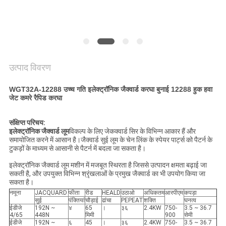
का
अनुरोध
करें
उत्पाद विवरण
साइटमैप
WGT32A-12288 उच्च गति इलेक्ट्रॉनिक जैक्वार्ड करघा बुनाई 12288 हुक हवा
जेट कमरे रैपिड करघा
PRIVACY
POLICY
संक्षिप्त परिचय:
इलेक्ट्रॉनिक जैक्वार्ड लूम
विकल्प के लिए जेकक्वार्ड सिर के विभिन्न आकार हैं और
समायोजित करने में आसान है।जैक्वार्ड सुई लूम के चेन लिंक के स्पेयर पार्ट्स को पैटर्न के
टुकड़ों के माध्यम से आसानी से पैटर्न में बदला जा सकता है।
इलेक्ट्रॉनिक जैक्वार्ड लूम मशीन में मजबूत स्थिरता है जिससे उत्पादन क्षमता बढ़ाई जा
सकती है, और उपयुक्त विभिन्न श्रृंखलाओं के प्रमुख जैक्वार्ड का भी उपयोग किया जा
सकता है।
नमूना
JACQUARD
फीता
रीड
HEALD
उठाओ
अधिकतम
आरपीएम
कपड़ा
सुई
पंक्तियां
चौड़ाई
ढांचा
PEPEAT
शक्ति
घनत्व
ईडीजे
192N ~
४
65
।
३६
2.4KW
750-
3.5 ~ 36.7
4/65
448N
मिमी
900
सेमी
ईडीजे
192N ~
६
45
।
३६
2.4KW
750-
3.5 ~ 36.7