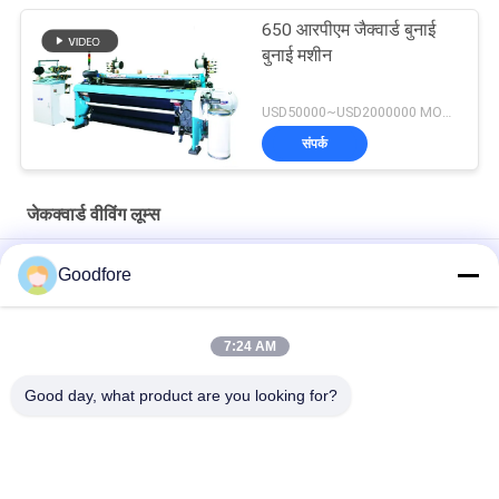
650 आरपीएम जैक्वार्ड बुनाई
बुनाई मशीन
USD50000~USD2000000 MOQ:एक सेट
संपर्क
जेकक्वार्ड वीविंग लूम्स
SM93 SM220 के लिए बुनाई करघा कपड़ा मशीनरी ब्रेडबोर्ड
Goodfore
जैक्वार्ड लूम स्पेयर पार्ट्स के लिए बुनाई मशीनरी मरम्मत की दुकानें ड्राइविंग कार्ड
सीआईईएल कार्ड
7:24 AM
उच्च गुणवत्ता 750RPM 5120 हुक इलेक्ट्रॉनिक डिजिटल Jacquard मशीन
Good day, what product are you looking for?
लोकप्रिय श्रेणियां
सभी