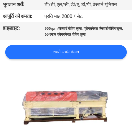
भुगतान शर्तें:
टी/टी, एल/सी, डी/ए, डी/पी, वेस्टर्न यूनियन
भ्रमण
आपूर्ति की क्षमता:
प्रति माह 2000 / सेट
गुणवत्ता
हाइलाइट:
,
,
900rpm जैक्वार्ड वीविंग लूम्स
प्रोग्रामेबल जैक्वार्ड वीविंग लूम्स
नियंत्रण
65 एमएम प्रोग्रामेबल वीविंग लूम्स
सबसे अच्छी कीमत
हमसे
संपर्क
करें
समाचार
एक
उद्धरण