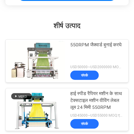
शीर्ष उत्पाद
550RPM जैक्वार्ड बुनाई करघे
USD50000~USD2000000 MOQ:एक सेट
संपर्क
हाई स्पीड रैपियर मशीन के साथ
टेक्सटाइल मशीन वीविंग लेबल
लूम 24 मिमी 550RPM
USD45000~USD55000 MOQ:एक सेट
संपर्क