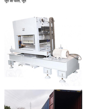
जूते का फीता, जूते